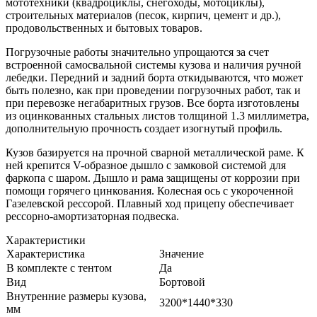
мототехники (квадроциклы, снегоходы, мотоциклы),
строительных материалов (песок, кирпич, цемент и др.),
продовольственных и бытовых товаров.
Погрузочные работы значительно упрощаются за счет
встроенной самосвальной системы кузова и наличия ручной
лебедки. Передний и задний борта откидываются, что может
быть полезно, как при проведении погрузочных работ, так и
при перевозке негабаритных грузов. Все борта изготовлены
из оцинкованных стальных листов толщиной 1.3 миллиметра,
дополнительную прочность создает изогнутый профиль.
Кузов базируется на прочной сварной металлической раме. К
ней крепится V-образное дышло с замковой системой для
фаркопа с шаром. Дышло и рама защищены от коррозии при
помощи горячего цинкования. Колесная ось с укороченной
Газелевской рессорой. Плавный ход прицепу обеспечивает
рессорно-амортизаторная подвеска.
Характе­ристики
Характеристика
Значение
В комплекте с тентом
Да
Вид
Бортовой
Внутренние размеры кузова,
3200*1440*330
мм