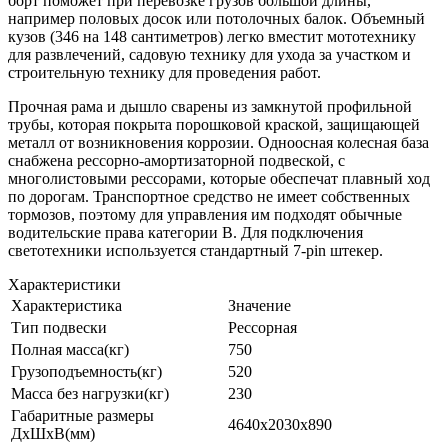
борт поможет при перевозке грузов большой длины,
например половых досок или потолочных балок. Объемный
кузов (346 на 148 сантиметров) легко вместит мототехнику
для развлечений, садовую технику для ухода за участком и
строительную технику для проведения работ.
Прочная рама и дышло сварены из замкнутой профильной
трубы, которая покрыта порошковой краской, защищающей
металл от возникновения коррозии. Одноосная колесная база
снабжена рессорно-амортизаторной подвеской, с
многолистовыми рессорами, которые обеспечат плавный ход
по дорогам. Транспортное средство не имеет собственных
тормозов, поэтому для управления им подходят обычные
водительские права категории B. Для подключения
светотехники используется стандартный 7-pin штекер.
Характе­ристики
Характеристика
Значение
Тип подвески
Рессорная
Полная масса(кг)
750
Грузоподъемность(кг)
520
Масса без нагрузки(кг)
230
Габаритные размеры
4640х2030х890
ДхШхВ(мм)